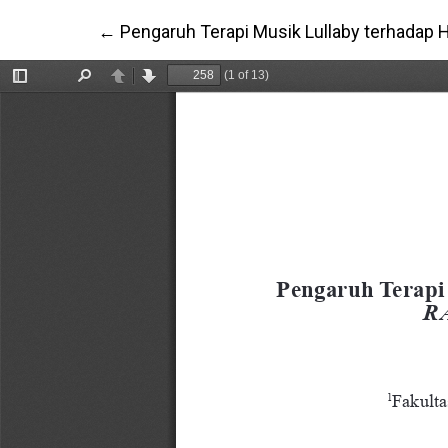
Return to Article Details
←
Pengaruh Terapi Musik Lullaby terhadap H