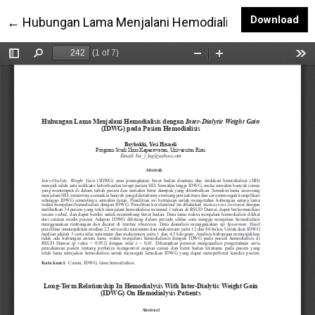
Do
Download
Return to Article Details
←
Hubungan Lama Menjalani Hemodialisis dengan Inter