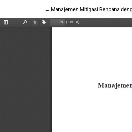
Return to Article Details
←
Manajemen Mitigasi Bencana denga